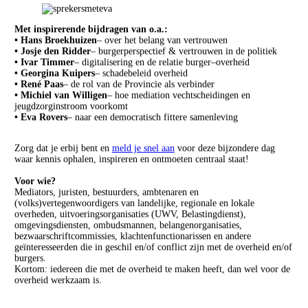
Met inspirerende bijdragen van o.a.:
• Hans Broekhuizen
– over het belang van vertrouwen
• Josje den Ridder
– burgerperspectief & vertrouwen in de politiek
• Ivar Timmer
– digitalisering en de relatie burger–overheid
• Georgina Kuipers
– schadebeleid overheid
• René Paas
– de rol van de Provincie als verbinder
• Michiel van Willigen
– hoe mediation vechtscheidingen en
jeugdzorginstroom voorkomt
• Eva Rovers
– naar een democratisch fittere samenleving
Zorg dat je erbij bent en
meld je snel aan
voor deze bijzondere dag
waar kennis ophalen, inspireren en ontmoeten centraal staat!
Voor wie?
Mediators, juristen, bestuurders, ambtenaren en
(volks)vertegenwoordigers van landelijke, regionale en lokale
overheden, uitvoeringsorganisaties (UWV, Belastingdienst),
omgevingsdiensten, ombudsmannen, belangenorganisaties,
bezwaarschriftcommissies, klachtenfunctionarissen en andere
geïnteresseerden die in geschil en/of conflict zijn met de overheid en/of
burgers.
Kortom: iedereen die met de overheid te maken heeft, dan wel voor de
overheid werkzaam is.