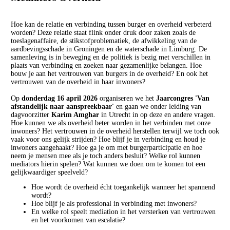
Hoe kan de relatie en verbinding tussen burger en overheid verbeterd
worden? Deze relatie staat flink onder druk door zaken zoals de
toeslagenaffaire, de stikstofproblematiek, de afwikkeling van de
aardbevingsschade in Groningen en de waterschade in Limburg. De
samenleving is in beweging en de politiek is bezig met verschillen in
plaats van verbinding en zoeken naar gezamenlijke belangen. Hoe
bouw je aan het vertrouwen van burgers in de overheid? En ook het
vertrouwen van de overheid in haar inwoners?
Op
donderdag 16 april 2026
organiseren we het
Jaarcongres 'Van
afstandelijk naar aanspreekbaar'
en
gaan we onder leiding van
dagvoorzitter
Karim Amghar
in Utrecht in op deze en andere vragen.
Hoe kunnen we als overheid beter worden in het verbinden met onze
inwoners? Het vertrouwen in de overheid herstellen terwijl we toch ook
vaak voor ons gelijk strijden? Hoe blijf je in verbinding en houd je
inwoners aangehaakt? Hoe ga je om met burgerparticipatie en hoe
neem je mensen mee als je toch anders besluit? Welke rol kunnen
mediators hierin spelen? Wat kunnen we doen om te komen tot een
gelijkwaardiger speelveld?
Hoe wordt de overheid écht toegankelijk wanneer het spannend
wordt?
Hoe blijf je als professional in verbinding met inwoners?
En welke rol speelt mediation in het versterken van vertrouwen
en het voorkomen van escalatie?